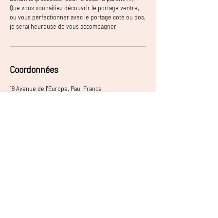
Que vous souhaitiez découvrir le portage ventre,
ou vous perfectionner avec le portage coté ou dos,
je serai heureuse de vous accompagner.
Coordonnées
19 Avenue de l'Europe, Pau, France
0695750261
chguido64@gmail.com
Chrystelle,
Infirmière puéricultrice &
Accompagnement périnatal