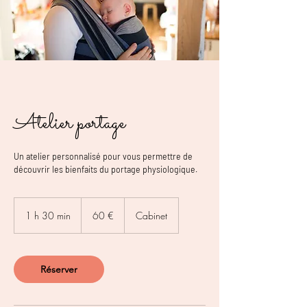
Atelier portage
Un atelier personnalisé pour vous permettre de
découvrir les bienfaits du portage physiologique.
60
euros
1 h 30 min
1
60 €
Cabinet
3
0
m
i
Réserver
n