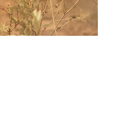
Chrystelle,
Infirmière puéricultrice &
Accompagnement périnatal
Appelez-moi
Envoyez-moi un e-mail