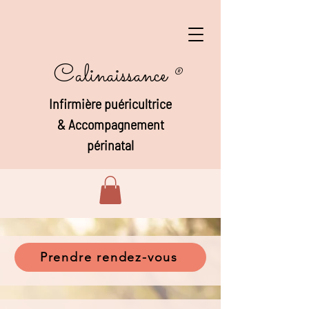
Calinaissance
®
Infirmière puéricultrice
&
Accompagnement
périnatal
Prendre rendez-vous